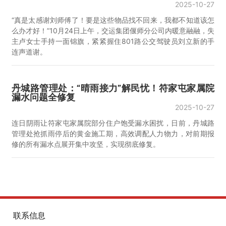
2025-10-27
“真是太感谢刘师傅了！要是这些物品找不回来，我都不知道该怎
么办才好！”10月24日上午，交运集团偃师分公司内暖意融融，失
主卢女士手持一面锦旗，紧紧握住801路公交驾驶员刘立新的手
连声道谢。
丹城路管理处：“晴雨接力”解民忧！符家屯家属院
漏水问题全修复
2025-10-27
连日阴雨让符家屯家属院部分住户饱受漏水困扰，日前，丹城路
管理处抢抓雨停后的黄金施工期，高效调配人力物力，对前期报
修的所有漏水点展开集中攻坚，实现彻底修复。
联系信息