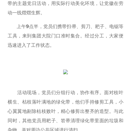
带的主题党日活动，用实际行动美化环境，让党徽在劳
动一线熠熠生辉。
上午9点半，党员们携带扫帚、剪刀、耙子、电锯等
工具，来到集团大院门口准时集合。经过分工，大家便
迅速进入了工作状态。
活动现场，党员们分组行动，协作有序。面对枝叶
横生、枯枝落叶满地的绿化带，他们手持修剪工具，小
心翼翼地剔除枯枝败叶，精心修剪出整齐的造型。与此
同时，其他党员用耙子、笤帚清理绿化带里面的垃圾和
杂物，并对周边公共区域进行清扫。