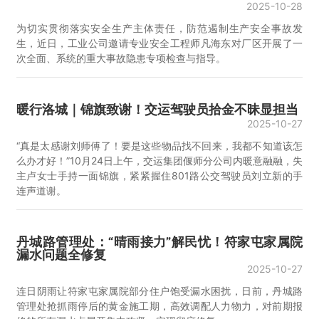
2025-10-28
为切实贯彻落实安全生产主体责任，防范遏制生产安全事故发
生，近日，工业公司邀请专业安全工程师凡海东对厂区开展了一
次全面、系统的重大事故隐患专项检查与指导。
暖行洛城｜锦旗致谢！交运驾驶员拾金不昧显担当
2025-10-27
“真是太感谢刘师傅了！要是这些物品找不回来，我都不知道该怎
么办才好！”10月24日上午，交运集团偃师分公司内暖意融融，失
主卢女士手持一面锦旗，紧紧握住801路公交驾驶员刘立新的手
连声道谢。
丹城路管理处：“晴雨接力”解民忧！符家屯家属院
漏水问题全修复
2025-10-27
连日阴雨让符家屯家属院部分住户饱受漏水困扰，日前，丹城路
管理处抢抓雨停后的黄金施工期，高效调配人力物力，对前期报